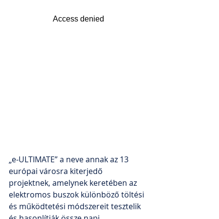
„e-ULTIMATE” a neve annak az 13 
európai városra kiterjedő 
projektnek, amelynek keretében az 
elektromos buszok különböző töltési 
és működtetési módszereit tesztelik 
és hasonlítják össze napi 