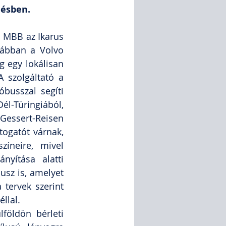
désben.
 MBB az Ikarus 
ábban a Volvo 
ig egy lokálisan 
 szolgáltató a 
busszal segíti 
l-Türingiából, 
essert-Reisen 
ogatót várnak, 
íneire, mivel 
yítása alatti 
usz is, amelyet 
tervek szerint 
llal.
öldön bérleti 