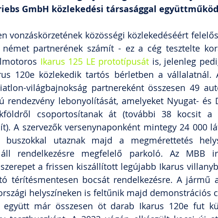
riebs GmbH közlekedési társasággal együttműkö
en vonzáskörzetének közösségi közlekedéséért felelős
 német partnerének számít - ez a cég tesztelte kor
elmotoros 
Ikarus 125 LE prototípusát
 is, jelenleg ped
us 120e közlekedik tartós bérletben a vállalatnál. A
iatlon-világbajnokság partnereként összesen 49 autó
 rendezvény lebonyolítását, amelyeket Nyugat- és Dé
kföldről csoportosítanak át (további 38 kocsit a G
ít). A szervezők versenynaponként mintegy 24 000 lát
ül buszokkal utaznak majd a megmérettetés helysz
l rendelkezésre megfelelő parkoló. Az MBB irán
erepet a frissen kiszállított legújabb Ikarus villanyb
ó térítésmentesen bocsát rendelkezésre. A jármű a 
zági helyszíneken is feltűnik majd demonstrációs cé
 együtt már összesen öt darab Ikarus 120e fut külf