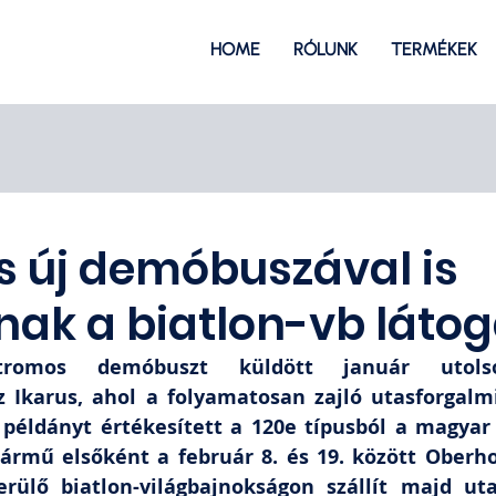
HOME
RÓLUNK
TERMÉKEK
s új demóbuszával is
nak a biatlon-vb látog
tromos demóbuszt küldött január utolsó
Ikarus, ahol a folyamatosan zajló utasforgalmi
 példányt értékesített a 120e típusból a magyar 
 jármű elsőként a február 8. és 19. között Oberho
rülő biatlon-világbajnokságon szállít majd ut