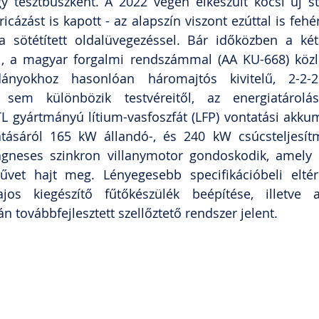
 tesztbuszként. A 2022 végén elkészült kocsi új stí
icázást is kapott - az alapszín viszont ezúttal is fehé
a sötétített oldalüvegezéssel. Bár időközben a kéta
ól, a magyar forgalmi rendszámmal (AA KU-668) közl
nyokhoz hasonlóan háromajtós kivitelű, 2-2-2 a
 sem különbözik testvéreitől, az energiatárolá
L gyártmányú lítium-vasfoszfát (LFP) vontatási akku
ásáról 165 kW állandó-, és 240 kW csúcsteljesít
neses szinkron villanymotor gondoskodik, amely 
űvet hajt meg. Lényegesebb specifikációbeli eltér
jos kiegészítő fűtőkészülék beépítése, illetve a
án továbbfejlesztett szellőztető rendszer jelent.