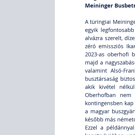
Meininger Busbet
A türingiai Meining
egyik legfontosabb
alvázra szerelt, díz
zéró emissziós Ikar
2023-as oberhofi b
majd a nagyszabású
valamint Alsó-Fran
busztársaság biztos
akik kivétel nélk
Oberhofban nem ál
kontingensben kap sz
a magyar buszgyárt
később más németors
Ezzel a példánnyal