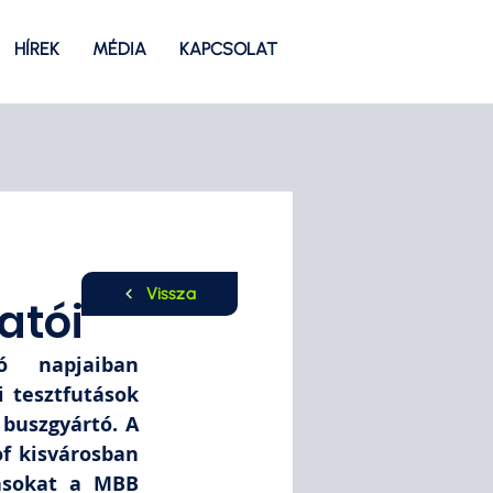
HÍREK
MÉDIA
KAPCSOLAT
Vissza
atói
 napjaiban 
 tesztfutások 
buszgyártó. A 
f kisvárosban 
asokat a MBB 