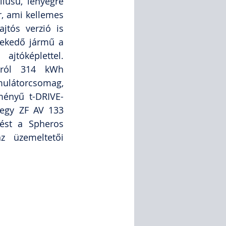
lusú, lényegre 
r, ami kellemes 
jtós verzió is 
ekedő jármű a 
jtóképlettel. 
sról 314 kWh 
mulátorcsomag, 
ményű t-DRIVE-
egy ZF AV 133 
ést a Spheros 
z üzemeltetői 