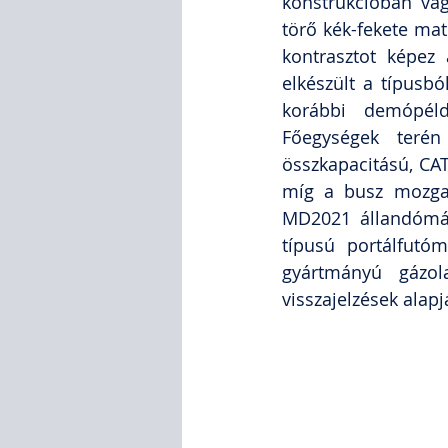
konstrukcióban vagy
törő kék-fekete matr
kontrasztot képez 
elkészült a típusb
korábbi demópéldá
Főegységek terén
összkapacitású, CAT
míg a busz mozgat
MD2021 állandómág
típusú portálfutóm
gyártmányú gázola
visszajelzések alapj