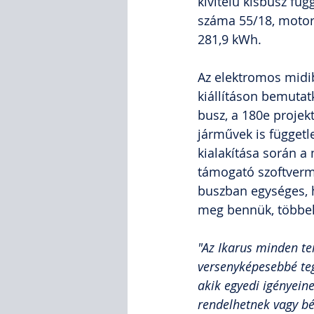
kivitelű kisbusz füg
száma 55/18, motor
281,9 kWh.
Az elektromos midib
kiállításon bemutat
busz, a 180e projek
járművek is függetl
kialakítása során a
támogató szoftverm
buszban egységes, h
meg bennük, többek
"Az Ikarus minden ter
versenyképesebbé teg
akik egyedi igényein
rendelhetnek vagy bér