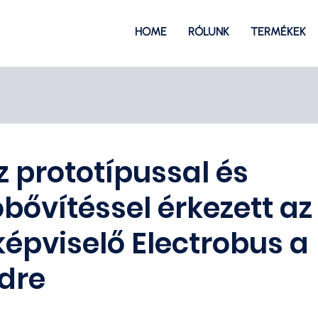
HOME
RÓLUNK
TERMÉKEK
 prototípussal és
óbővítéssel érkezett az
képviselő Electrobus a
dre