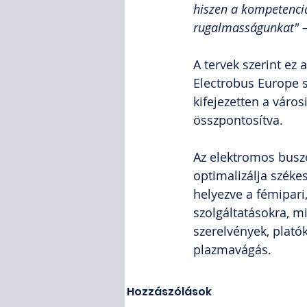
hiszen a kompetenci
rugalmasságunkat" – 
A tervek szerint ez 
Electrobus Europe 
kifejezetten a váro
összpontosítva.
Az elektromos buszo
optimalizálja széke
helyezve a fémipari
szolgáltatásokra, m
szerelvények, plató
plazmavágás.
Hozzászólások