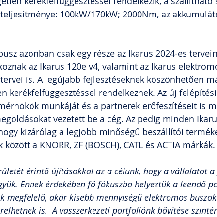
getlen kerékfelfüggesztéssel rendelkezik, a szállítható
teljesítménye: 100kW/170kW; 2000Nm, az akkumuláto
usz azonban csak egy része az Ikarus 2024-es tervein
koznak az Ikarus 120e v4, valamint az Ikarus elektrom
ttervei is. A legújabb fejlesztéseknek köszönhetően má
en kerékfelfüggesztéssel rendelkeznek. Az új felépíté
 mérnökök munkáját és a partnerek erőfeszítéseit is 
egoldásokat vezetett be a cég. Az pedig minden Ikaru
ogy kizárólag a legjobb minőségű beszállítói terméke
 között a KNORR, ZF (BOSCH), CATL és ACTIA márkák.
ületét érintő újításokkal az a célunk, hogy a vállalatot a
yük. Ennek érdekében fő fókuszba helyeztük a leendő par
ek megfelelő, akár kisebb mennyiségű elektromos buszok
elhetnek is.  A vasszerkezeti portfoliónk bővítése szintén