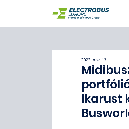
2023. nov. 13.
Midibusz
portfóli
Ikarust 
Busworl