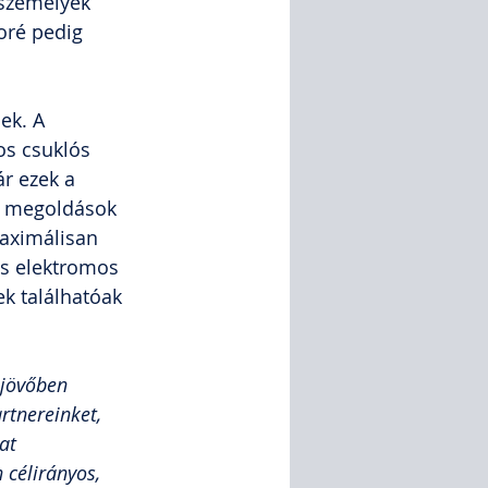
 személyek 
ré pedig 
ek. A 
os csuklós 
r ezek a 
si megoldások 
maximálisan 
s elektromos 
k találhatóak 
 jövőben 
tnereinket, 
at 
 célirányos, 