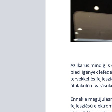
Az Ikarus mindig is 
piaci igények lefedé
tervekkel és fejleszt
átalakuló elvárások
Ennek a megújulásna
fejlesztésű elektro