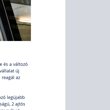
e és a változó 
állalat új 
l reagál az 
ozó legújabb 
ágú, 2 ajtós 