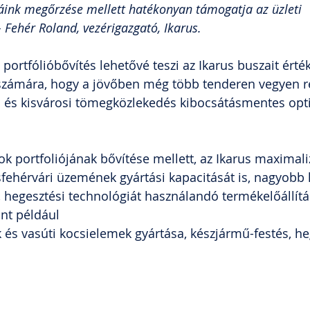
áink megőrzése mellett hatékonyan támogatja az üzleti 
Fehér Roland, vezérigazgató, Ikarus.
a portfólióbővítés lehetővé teszi az Ikarus buszait érté
számára, hogy a jövőben még több tenderen vegyen ré
si és kisvárosi tömegközlekedés kibocsátásmentes opt
k portfoliójának bővítése mellett, az Ikarus maximaliz
sfehérvári üzemének gyártási kapacitását is, nagyobb 
, hegesztési technológiát használandó termékelőállítá
int például
k és vasúti kocsielemek gyártása, készjármű-festés, he