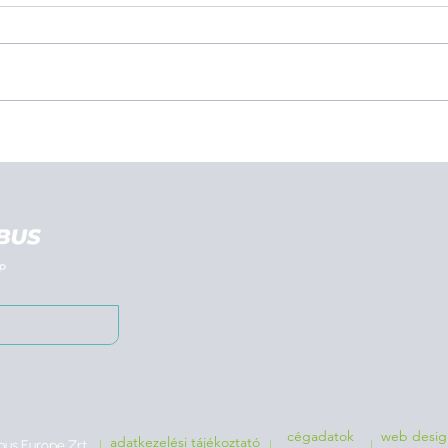
cégadatok
web design
adatkezelési tájékoztató
us Europe Zrt.
|
|
|