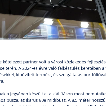
elkötelezett partner volt a városi közlekedés fejlesztés
se terén. A 2024-es évre való felkészülés keretében a v
ésekkel, kibővített termék-, és szolgáltatás portfólióva
ra.
k a jegyében készült el a kiállításon most bemutatk
mos busza, az Ikarus 80e midibusz. A 8,5 méter hosszús